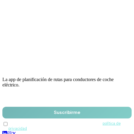
La app de planificación de rutas para conductores de coche
eléctrico.
Email
Suscribirme
Acepto recibir comunicaciones de QuantumDrive y la
política de
privacidad
.